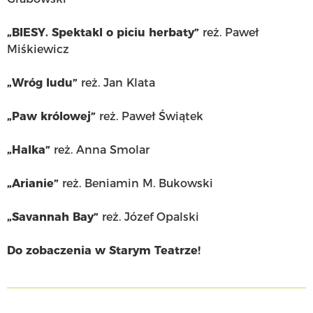
„BIESY. Spektakl o piciu herbaty”
reż. Paweł
Miśkiewicz
„Wróg ludu”
reż. Jan Klata
„Paw królowej”
reż. Paweł Świątek
„Halka”
reż. Anna Smolar
„Arianie”
reż. Beniamin M. Bukowski
„Savannah Bay”
reż. Józef Opalski
Do zobaczenia w Starym Teatrze!