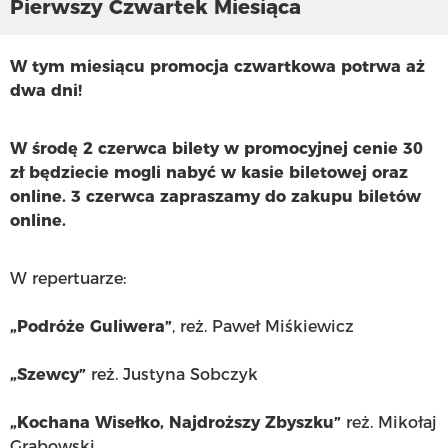
Pierwszy Czwartek Miesiąca
W tym miesiącu promocja czwartkowa potrwa aż
dwa dni!
W środę 2 czerwca bilety w promocyjnej cenie 30
zł będziecie mogli nabyć w kasie biletowej oraz
online. 3 czerwca zapraszamy do zakupu biletów
online.
W repertuarze:
„Podróże Guliwera”
, reż. Paweł Miśkiewicz
„Szewcy”
reż. Justyna Sobczyk
„Kochana Wisełko, Najdroższy Zbyszku”
reż. Mikołaj
Grabowski