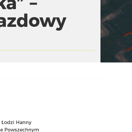
ka” –
jazdowy
a Łodzi Hanny
trze Powszechnym