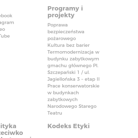
Programy i
projekty
ebook
tagram
Poprawa
eo
bezpieczeństwa
Tube
pożarowego
Kultura bez barier
Termomodernizacja w
budynku zabytkowym
gmachu głównego Pl.
Szczepański 1 / ul.
Jagiellońska 3 – etap II
Prace konserwatorskie
w budynkach
zabytkowych
Narodowego Starego
Teatru
ityka
Kodeks Etyki
zeciwko