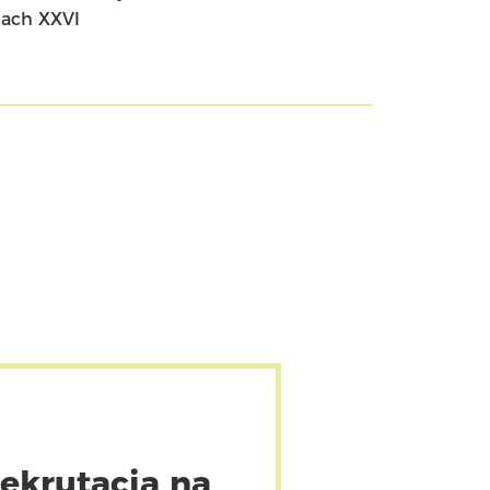
mach XXVI
ekrutacja na