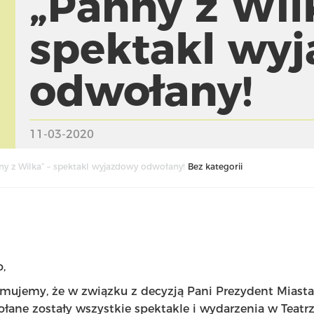
„Panny z Wil
spektakl wy
odwołany!
11-03-2020
ny z Wilka” – spektakl wyjazdowy odwołany!
Bez kategorii
,
ormujemy, że w związku z decyzją Pani Prezydent Miast
łane zostały wszystkie spektakle i wydarzenia w Tea