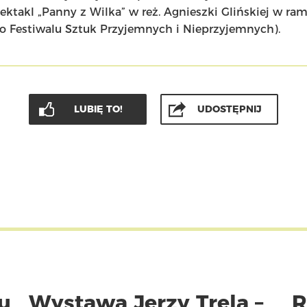
ektakl „Panny z Wilka” w reż. Agnieszki Glińskiej w ra
 Festiwalu Sztuk Przyjemnych i Nieprzyjemnych).
LUBIĘ TO!
UDOSTĘPNIJ
u
Wystawa Jerzy Trela –
R