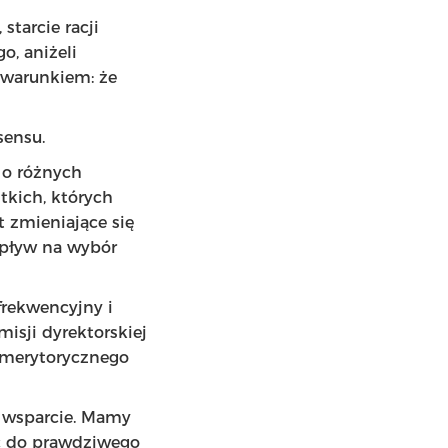
tarcie racji
o, aniżeli
 warunkiem: że
sensu.
 o różnych
tkich, których
t zmieniające się
wpływ na wybór
frekwencyjny i
isji dyrektorskiej
j merytorycznego
e wsparcie. Mamy
ić do prawdziwego