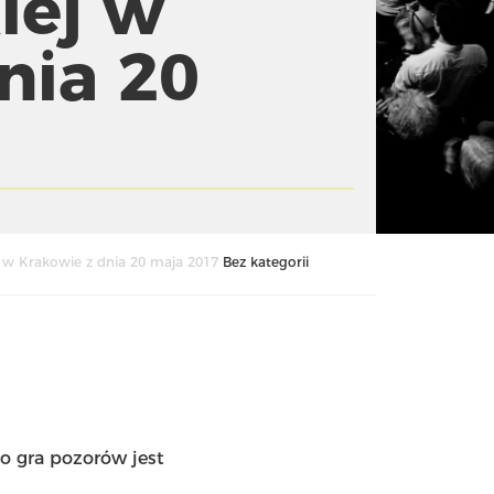
iej w
nia 20
 w Krakowie z dnia 20 maja 2017
Bez kategorii
to gra pozorów jest