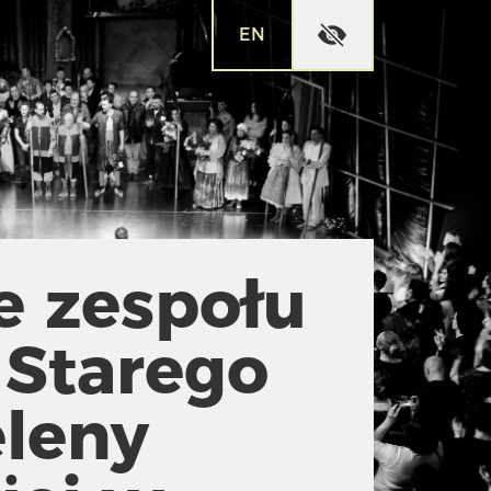
EN
e zespołu
Starego
eleny