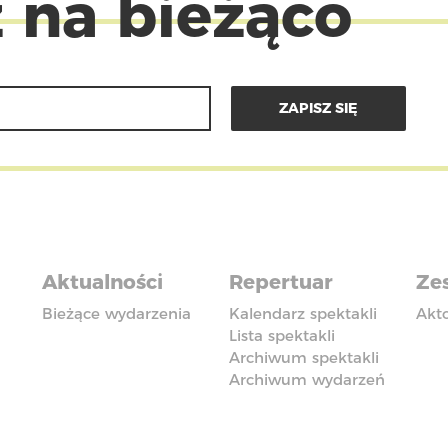
 na bieżąco
Aktualności
Repertuar
Zes
Bieżące wydarzenia
Kalendarz spektakli
Akt
Lista spektakli
Archiwum spektakli
Archiwum wydarzeń