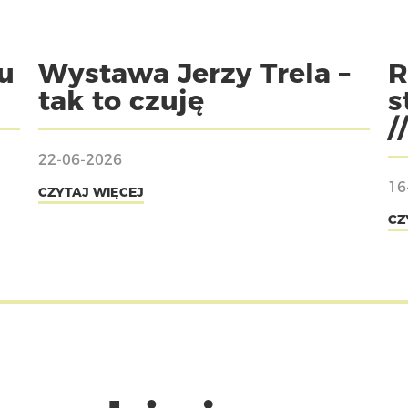
u
Wystawa Jerzy Trela –
R
tak to czuję
s
/
22-06-2026
16
CZYTAJ WIĘCEJ
CZ