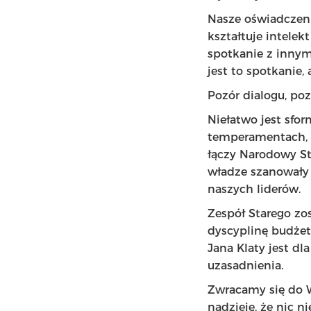
Nasze oświadczeni
kształtuje intelek
spotkanie z inny
jest to spotkanie, 
Pozór dialogu, poz
Niełatwo jest sfo
temperamentach, c
łączy Narodowy Sta
władze szanowały 
naszych liderów.
Zespół Starego zo
dyscyplinę budżet
Jana Klaty jest d
uzasadnienia.
Zwracamy się do W
nadzieję, że nic 