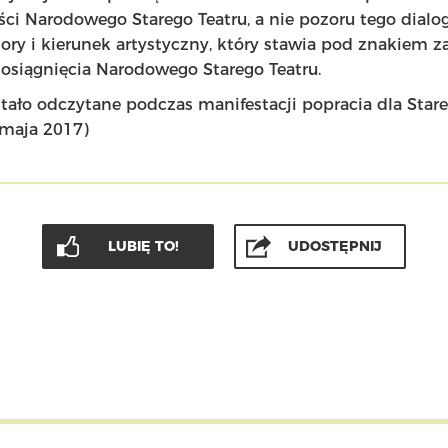
ości Narodowego Starego Teatru, a nie pozoru tego dial
ory i kierunek artystyczny, który stawia pod znakiem z
siągnięcia Narodowego Starego Teatru.
ało odczytane podczas manifestacji popracia dla Stareg
maja 2017)
LUBIĘ TO!
UDOSTĘPNIJ