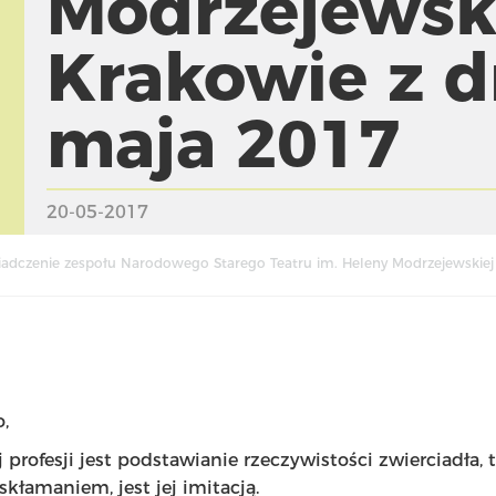
Modrzejewsk
Krakowie z d
maja 2017
20-05-2017
adczenie zespołu Narodowego Starego Teatru im. Heleny Modrzejewskiej
,
j profesji jest podstawianie rzeczywistości zwierciadła, 
skłamaniem, jest jej imitacją.