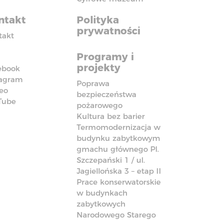
ntakt
Polityka
prywatności
takt
Programy i
projekty
ebook
tagram
Poprawa
eo
bezpieczeństwa
Tube
pożarowego
Kultura bez barier
Termomodernizacja w
budynku zabytkowym
gmachu głównego Pl.
Szczepański 1 / ul.
Jagiellońska 3 – etap II
Prace konserwatorskie
w budynkach
zabytkowych
Narodowego Starego