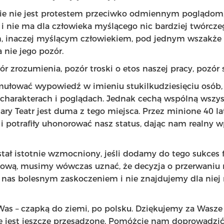
e nie jest protestem przeciwko odmiennym poglądom, s
t i nie ma dla człowieka myślącego nic bardziej twórczeg
m, inaczej myślącym człowiekiem, pod jednym wszakże
a nie jego pozór.
ór zrozumienia, pozór troski o etos naszej pracy, pozór 
rmułować wypowiedź w imieniu stukilkudziesięciu osób,
harakterach i poglądach. Jednak cechą wspólną wszys
ry Teatr jest duma z tego miejsca. Przez minione 40 la
i potrafiły uhonorować nasz status, dając nam realny 
stał istotnie wzmocniony, jeśli dodamy do tego sukces 
ową, musimy wówczas uznać, że decyzja o przerwaniu m
la nas bolesnym zaskoczeniem i nie znajdujemy dla nie
as – czapką do ziemi, po polsku. Dziękujemy za Wasz
nie jest jeszcze przesądzone. Pomóżcie nam doprowadz