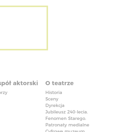
pół aktorski
O teatrze
orzy
Historia
Sceny
Dyrekcja
Jubileusz 240-lecia.
Fenomen Starego.
Patronaty medialne
Cyfrowe muzeum