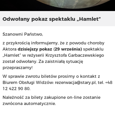
Odwołany pokaz spektaklu „Hamlet”
Szanowni Państwo,
z przykrością informujemy, że z powodu choroby
Aktora
dzisiejszy pokaz
(
29 września)
spektaklu
„Hamlet” w reżyserii Krzysztofa Garbaczewskiego
został odwołany. Za zaistniałą sytuację
przepraszamy!
W sprawie zwrotu biletów prosimy o kontakt z
Biurem Obsługi Widzów: rezerwacja@stary.pl, tel. +48
12 422 90 80.
Należność za bilety zakupione on-line zostanie
zwrócona automatycznie.