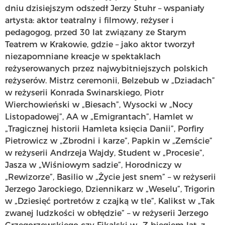
dniu dzisiejszym odszedł Jerzy Stuhr – wspaniały
artysta: aktor teatralny i filmowy, reżyser i
pedagogog, przed 30 lat związany ze Starym
Teatrem w Krakowie, gdzie – jako aktor tworzył
niezapomniane kreacje w spektaklach
reżyserowanych przez najwybitniejszych polskich
reżyserów. Mistrz ceremonii, Belzebub w „Dziadach”
w reżyserii Konrada Swinarskiego, Piotr
Wierchowieński w „Biesach”, Wysocki w „Nocy
Listopadowej”, AA w „Emigrantach”, Hamlet w
„Tragicznej historii Hamleta księcia Danii”, Porfiry
Pietrowicz w „Zbrodni i karze”, Papkin w „Zemście”
w reżyserii Andrzeja Wajdy, Student w „Procesie”,
Jasza w „Wiśniowym sadzie”, Horodniczy w
„Rewizorze”, Basilio w „Życie jest snem” – w reżyserii
Jerzego Jarockiego, Dziennikarz w „Weselu”, Trigorin
w „Dziesięć portretów z czajką w tle”, Kalikst w „Tak
zwanej ludzkości w obłędzie” – w reżyserii Jerzego