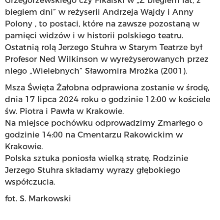
Grzegorzewskiego czy Fikalski w „Z biegiem lat, z
biegiem dni” w reżyserii Andrzeja Wajdy i Anny
Polony , to postaci, które na zawsze pozostaną w
pamięci widzów i w historii polskiego teatru.
Ostatnią rolą Jerzego Stuhra w Starym Teatrze był
Profesor Ned Wilkinson w wyreżyserowanych przez
niego „Wielebnych” Sławomira Mrożka (2001).
Msza Święta Żałobna odprawiona zostanie w środę,
dnia 17 lipca 2024 roku o godzinie 12:00 w kościele
św. Piotra i Pawła w Krakowie.
Na miejsce pochówku odprowadzimy Zmarłego o
godzinie 14:00 na Cmentarzu Rakowickim w
Krakowie.
Polska sztuka poniosła wielką stratę. Rodzinie
Jerzego Stuhra składamy wyrazy głębokiego
współczucia.
fot. S. Markowski