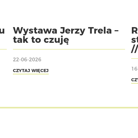
u
Wystawa Jerzy Trela –
R
tak to czuję
s
/
22-06-2026
16
CZYTAJ WIĘCEJ
CZ