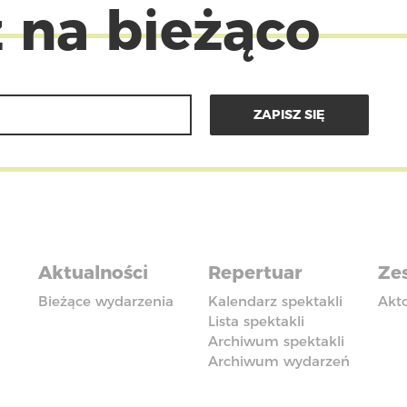
 na bieżąco
Aktualności
Repertuar
Zes
Bieżące wydarzenia
Kalendarz spektakli
Akt
Lista spektakli
Archiwum spektakli
Archiwum wydarzeń