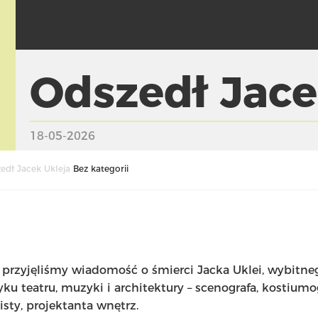
Odszedł Jace
18-05-2026
edł Jacek Ukleja
Bez kategorii
przyjęliśmy wiadomość o śmierci Jacka Uklei, wybitne
yku teatru, muzyki i architektury – scenografa, kostiumog
sty, projektanta wnętrz.