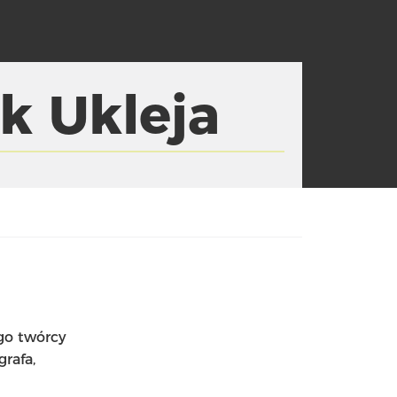
k Ukleja
go twórcy
rafa,