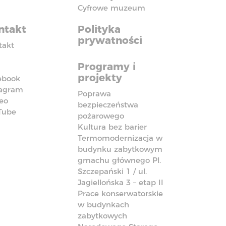
Cyfrowe muzeum
ntakt
Polityka
prywatności
takt
Programy i
projekty
ebook
tagram
Poprawa
eo
bezpieczeństwa
Tube
pożarowego
Kultura bez barier
Termomodernizacja w
budynku zabytkowym
gmachu głównego Pl.
Szczepański 1 / ul.
Jagiellońska 3 – etap II
Prace konserwatorskie
w budynkach
zabytkowych