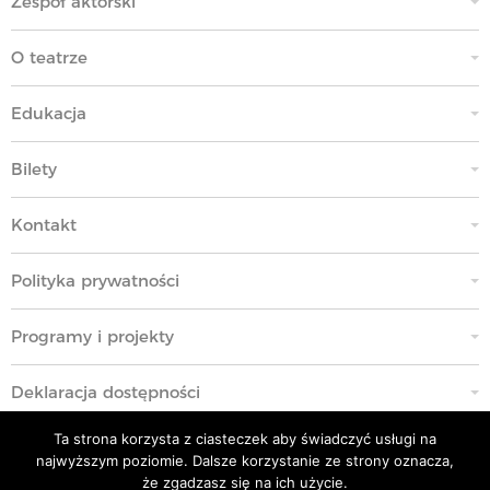
Zespół aktorski
O teatrze
Edukacja
Bilety
Kontakt
Polityka prywatności
Programy i projekty
Deklaracja dostępności
Ta strona korzysta z ciasteczek aby świadczyć usługi na
Standardy Ochrony Małoletnich
najwyższym poziomie. Dalsze korzystanie ze strony oznacza,
że zgadzasz się na ich użycie.