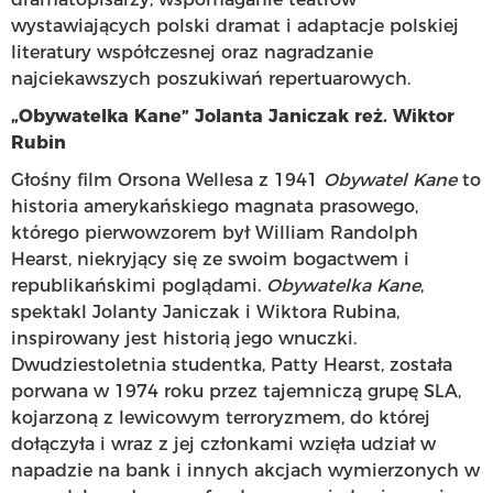
wystawiających polski dramat i adaptacje polskiej
literatury współczesnej oraz nagradzanie
najciekawszych poszukiwań repertuarowych.
„Obywatelka Kane” Jolanta Janiczak reż. Wiktor
Rubin
Głośny film Orsona Wellesa z 1941
Obywatel
Kane
to
historia amerykańskiego magnata prasowego,
którego pierwowzorem był William Randolph
Hearst, niekryjący się ze swoim bogactwem i
republikańskimi poglądami.
Obywatelka Kane
,
spektakl Jolanty Janiczak i Wiktora Rubina,
inspirowany jest historią jego wnuczki.
Dwudziestoletnia studentka, Patty Hearst, została
porwana w 1974 roku przez tajemniczą grupę SLA,
kojarzoną z lewicowym terroryzmem, do której
dołączyła i wraz z jej członkami wzięła udział w
napadzie na bank i innych akcjach wymierzonych w