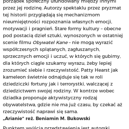
porządek społeczny ufundowany między innymi
przez jej rodzinę. Autorzy spektaklu przez pryzmat
tej historii przyglądają się mechanizmom
nieumiejętności rozpoznania własnych emocji,
motywacji i pragnień. Stare formy kultury – obecne
pod postacią dzieł sztuki, wynoszonych w ostatniej
scenie filmu
Obywatel Kane
– nie mogą wyrazić
współczesnych splątanych, zagłuszanych,
sprzecznych emocji i uczuć, w których się gubimy,
dla których ciągle szukamy wyrazu, żeby lepiej
zrozumieć siebie i rzeczywistość. Patty Hearst jak
kameleon świetnie odnajduje się tak w roli
dziedziczki fortuny jak i terrorystki, walczącej z
dziedzictwem swojej rodziny. W kontrze wobec
dziadka proponuje aktywistyczny rodzaj
obywatelstwa, gdzie nie ma już czasu, by czekać aż
rzeczywistość naprawi się sama.
„Arianie” reż. Beniamin M. Bukowski
Punktem wyjścia przedstawienia jest autorski