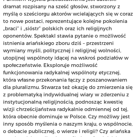
dramat rozpisany na sześć głosów, stworzony z
myślą o sześciorgu aktorów wcielających się w coraz
to nowe postaci, reprezentujące kolejne pokolenia
„braci” i „sióstr” polskich oraz ich religijnych
oponentów. Spektakl stawia pytanie o możliwość
istnienia ariańskiego zboru dziś – przestrzeni
wymiany myśli, politycznej i religijnej wolności,
utopijnej wspólnoty idącej na wskroś podziałów w
społeczeństwie. Eksploruje możliwość
funkcjonowania radykalnej wspólnoty etycznej,
która własne przekonania łączy z poszanowaniem
dla pluralizmu. Stwarza też okazję do zmierzenia się
z problematyką indywidualnej wiary w zderzeniu z
instytucjonalną religijnością, podnosząc kwestię
wizji chrześcijaństwa radykalnie odmiennej od tej,
która obecnie dominuje w Polsce. Czy możliwy jest
inny sposób myślenia o naszym kraju, o wspólnocie,
o debacie publicznej, o wierze i religii? Czy ariańska