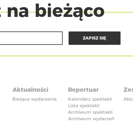
 na bieżąco
Aktualności
Repertuar
Zes
Bieżące wydarzenia
Kalendarz spektakli
Akt
Lista spektakli
Archiwum spektakli
Archiwum wydarzeń