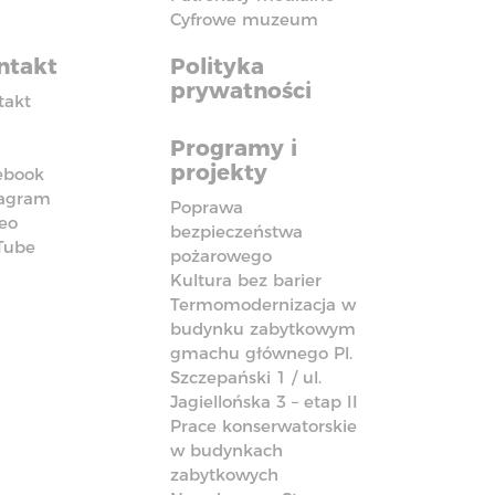
Cyfrowe muzeum
ntakt
Polityka
prywatności
takt
Programy i
projekty
ebook
tagram
Poprawa
eo
bezpieczeństwa
Tube
pożarowego
Kultura bez barier
Termomodernizacja w
budynku zabytkowym
gmachu głównego Pl.
Szczepański 1 / ul.
Jagiellońska 3 – etap II
Prace konserwatorskie
w budynkach
zabytkowych