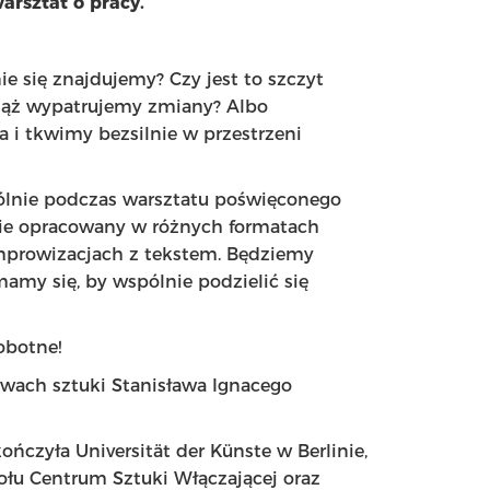
arsztat o pracy.
e się znajdujemy? Czy jest to szczyt
iąż wypatrujemy zmiany? Albo
ia i tkwimy bezsilnie w przestrzeni
ólnie podczas warsztatu poświęconego
anie opracowany w różnych formatach
improwizacjach z tekstem. Będziemy
mamy się, by wspólnie podzielić się
obotne!
ach sztuki Stanisława Ignacego
ończyła Universität der Künste w Berlinie,
ołu Centrum Sztuki Włączającej oraz