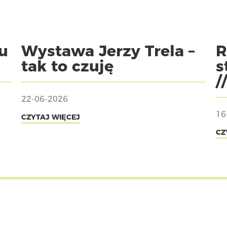
u
Wystawa Jerzy Trela –
R
tak to czuję
s
/
22-06-2026
16
CZYTAJ WIĘCEJ
CZ