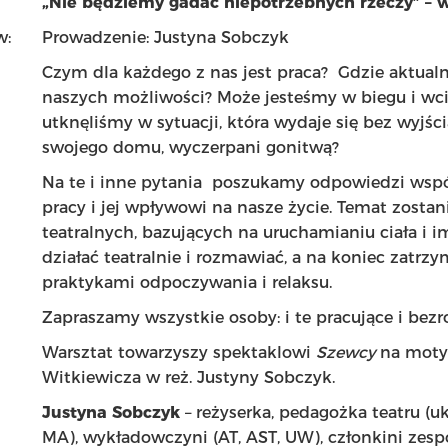
„Nie będziemy gadać niepotrzebnych rzeczy” – w
w:
Prowadzenie: Justyna Sobczyk
Czym dla każdego z nas jest praca? Gdzie aktualni
naszych możliwości? Może jesteśmy w biegu i wc
utknęliśmy w sytuacji, która wydaje się bez wyjśc
swojego domu, wyczerpani gonitwą?
Na te i inne pytania poszukamy odpowiedzi wsp
pracy i jej wpływowi na nasze życie. Temat zost
teatralnych, bazujących na uruchamianiu ciała i 
działać teatralnie i rozmawiać, a na koniec zatrzy
praktykami odpoczywania i relaksu.
Zapraszamy wszystkie osoby: i te pracujące i bezr
Warsztat towarzyszy spektaklowi
Szewcy
na motyw
Witkiewicza w reż. Justyny Sobczyk.
Justyna Sobczyk
– reżyserka, pedagożka teatru (uk
MA), wykładowczyni (AT, AST, UW), członkini zesp