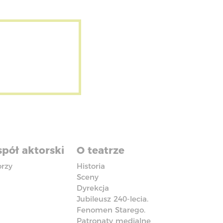
pół aktorski
O teatrze
orzy
Historia
Sceny
Dyrekcja
Jubileusz 240-lecia.
Fenomen Starego.
Patronaty medialne