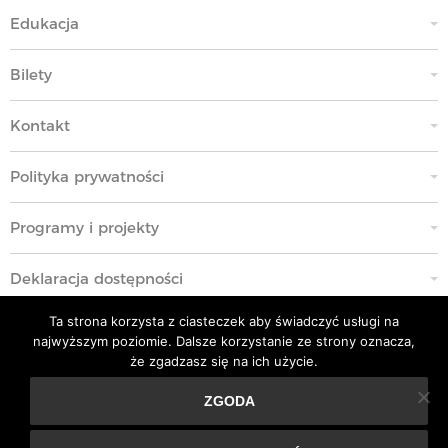
Edukacja
Bilety
Kontakt
Polityka prywatności
Programy i projekty
Deklaracja dostępności
Ta strona korzysta z ciasteczek aby świadczyć usługi na
Standardy Ochrony Małoletnich
najwyższym poziomie. Dalsze korzystanie ze strony oznacza,
że zgadzasz się na ich użycie.
Polityka przeciwko molestowaniu w miejscu pracy
ZGODA
Ta strona korzysta z ciasteczek aby świadczyć usługi na
Kodeks Etyki
najwyższym poziomie. Dalsze korzystanie ze strony