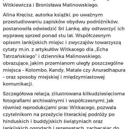
Witkiewicza i Bronisława Malinowskiego.
Alina Kręcisz, autorka książki, po uważnym
przestudiowaniu zapisków obydwu podróżników,
postanowiła odwiedzić Sri Lankę, aby odtworzyć ich
wyprawę sprzed ponad stu lat. Współczesnym
opisom lankijskich miejsc i zwyczajów towarzyszą
cytaty m.in. z artykułów Witkacego dla „Echa
Tatrzańskiego” i dziennika Malinowskiego,
obrazujące, jakim przemianom uległy poszczególne
miejsca – Kolombo, Kandy, Matale czy Anuradhapura
– oraz sposoby miejskiej i międzymiastowej
komunikacji.
Szczegółowa relacja, zilustrowana kilkudziesięcioma
fotografiami archiwalnymi i współczesnymi, jak
również reprodukcjami prac Witkacego, pozwala
czytelnikom na przeżycie literackiej podróży po
hinduskich i buddyjskich świątyniach oraz
lankijskich ogrodach i rezerwatach, zachęcając do