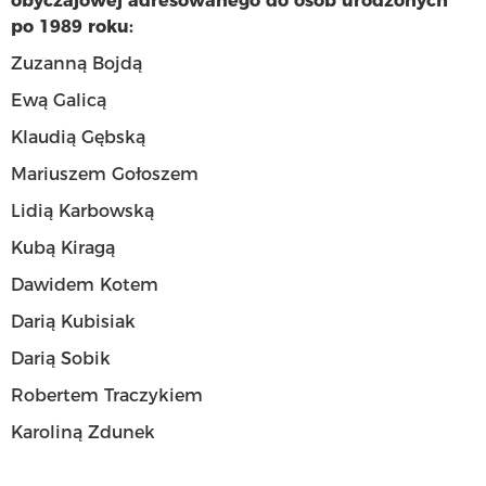
obyczajowej adresowanego do osób urodzonych
po 1989 roku:
Zuzanną Bojdą
Ewą Galicą
Klaudią Gębską
Mariuszem Gołoszem
Lidią Karbowską
Kubą Kiragą
Dawidem Kotem
Darią Kubisiak
Darią Sobik
Robertem Traczykiem
Karoliną Zdunek