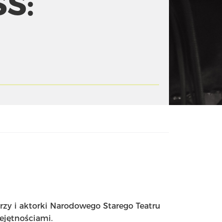
S:
K
zy i aktorki Narodowego Starego Teatru
ejętnościami.