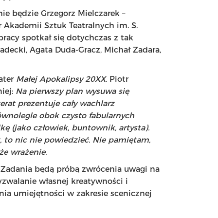
e będzie Grzegorz Mielczarek –
 Akademii Sztuk Teatralnych im. S.
acy spotkał się dotychczas z tak
adecki, Agata Duda-Gracz, Michał Zadara,
ater
Małej Apokalipsy 20XX
. Piotr
iej:
Na pierwszy plan wysuwa się
erat prezentuje cały wachlarz
ównolegle obok czysto fabularnych
 (jako człowiek, buntownik, artysta).
 to nic nie powiedzieć. Nie pamiętam,
że wrażenie.
t. Zadania będą próbą zwrócenia uwagi na
yzwalanie własnej kreatywności i
ia umiejętności w zakresie scenicznej