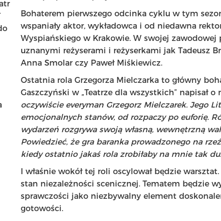
atr
Bohaterem pierwszego odcinka cyklu w tym sezoni
T
wspaniały aktor, wykładowca i od niedawna rektor
do
Wyspiańskiego w Krakowie. W swojej zawodowej pr
uznanymi reżyserami i reżyserkami jak Tadeusz Br
Anna Smolar czy Paweł Miśkiewicz.
Ostatnia rola Grzegorza Mielczarka to główny boh
Gaszczyński w „Teatrze dla wszystkich” napisał o n
a
oczywiście everyman Grzegorz Mielczarek. Jego Lit
emocjonalnych stanów, od rozpaczy po euforię. R
wydarzeń rozgrywa swoją własną, wewnętrzną walkę
Powiedzieć, że gra baranka prowadzonego na rzeź,
kiedy ostatnio jakaś rola zrobiłaby na mnie tak du
I właśnie wokół tej roli oscylował będzie warszta
stan niezależności scenicznej. Tematem będzie w
sprawczości jako niezbywalny element doskonalen
gotowości.