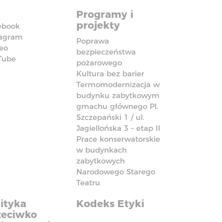
Programy i
projekty
ebook
tagram
Poprawa
eo
bezpieczeństwa
Tube
pożarowego
Kultura bez barier
Termomodernizacja w
budynku zabytkowym
gmachu głównego Pl.
Szczepański 1 / ul.
Jagiellońska 3 – etap II
Prace konserwatorskie
w budynkach
zabytkowych
Narodowego Starego
Teatru
ityka
Kodeks Etyki
zeciwko