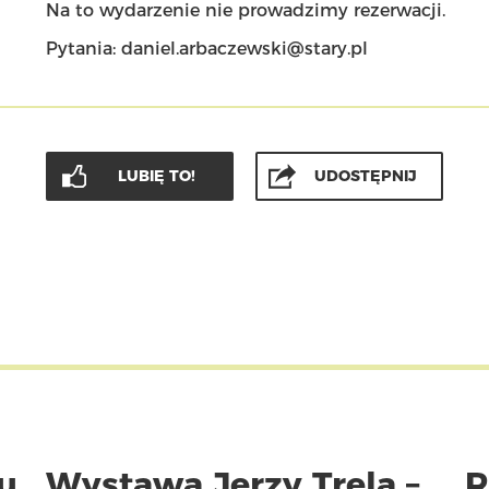
Na to wydarzenie nie prowadzimy rezerwacji.
Pytania: daniel.arbaczewski@stary.pl
LUBIĘ TO!
UDOSTĘPNIJ
u
Wystawa Jerzy Trela –
R