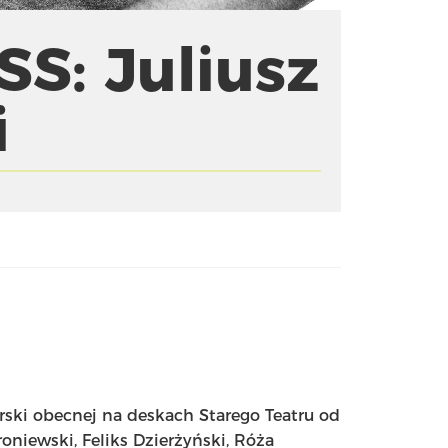
S: Juliusz
i
ski obecnej na deskach Starego Teatru od
roniewski, Feliks Dzierżyński, Róża