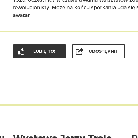
rewolucjonisty. Może na końcu spotkania uda się s
awatar.
LUBIĘ TO!
UDOSTĘPNIJ