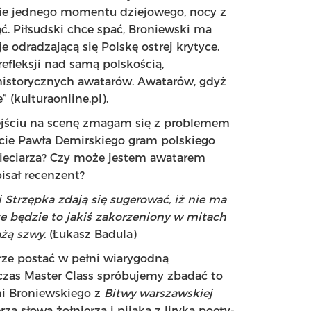
bie jednego momentu dziejowego, nocy z
ąć. Piłsudski chce spać, Broniewski ma
 odradzającą się Polskę ostrej krytyce.
refleksji nad samą polskością,
historycznych awatarów. Awatarów, gdyż
 (kulturaonline.pl).
ejściu na scenę zmagam się z problemem
acie Pawła Demirskiego gram polskiego
kobieciarza? Czy może jestem awatarem
isał recenzent?
 Strzępka zdają się sugerować, iż nie ma
e będzie to jakiś zakorzeniony w mitach
ażą szwy.
(Łukasz Badula)
rze postać w pełni wiarygodną
dczas Master Class spróbujemy zbadać to
mi Broniewskiego z
Bitwy warszawskiej
zą słowa żołnierza i pijaka z liryką poety-