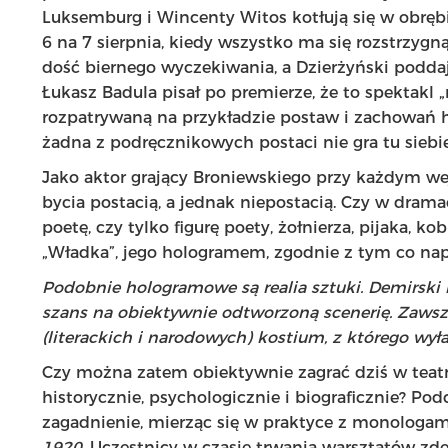
Luksemburg i Wincenty Witos kotłują się w obrę
6 na 7 sierpnia, kiedy wszystko ma się rozstrzygn
dość biernego wyczekiwania, a Dzierżyński poddaje
Łukasz Badula pisał po premierze, że to spektakl „
rozpatrywaną na przykładzie postaw i zachowań 
żadna z podręcznikowych postaci nie gra tu siebie”
Jako aktor grający Broniewskiego przy każdym w
bycia postacią, a jednak niepostacią. Czy w dram
poetę, czy tylko figurę poety, żołnierza, pijaka, 
„Władka”, jego hologramem, zgodnie z tym co nap
Podobnie hologramowe są realia sztuki. Demirski i
szans na obiektywnie odtworzoną scenerię. Zawsz
(literackich i narodowych) kostium, z którego wył
Czy można zatem obiektywnie zagrać dziś w teat
historycznie, psychologicznie i biograficznie? Po
zagadnienie, mierząc się w praktyce z monologa
1920
. Uczestnicy w czasie trwania warsztatów zder