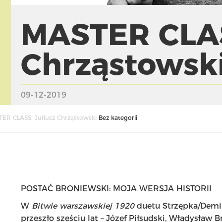
MASTER CLAS
Chrząstowsk
09-12-2019
ER CLASS: Juliusz Chrząstowski
Bez kategorii
POSTAĆ BRONIEWSKI: MOJA WERSJA HISTORII
W
Bitwie warszawskiej 1920
duetu Strzępka/Demir
przeszło sześciu lat – Józef Piłsudski, Władysław B