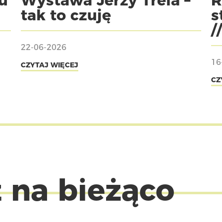
u
Wystawa Jerzy Trela –
R
tak to czuję
s
/
22-06-2026
16
CZYTAJ WIĘCEJ
CZ
 na bieżąco