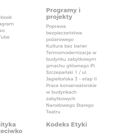
Programy i
projekty
ebook
tagram
Poprawa
eo
bezpieczeństwa
Tube
pożarowego
Kultura bez barier
Termomodernizacja w
budynku zabytkowym
gmachu głównego Pl.
Szczepański 1 / ul.
Jagiellońska 3 – etap II
Prace konserwatorskie
w budynkach
zabytkowych
Narodowego Starego
Teatru
ityka
Kodeks Etyki
zeciwko