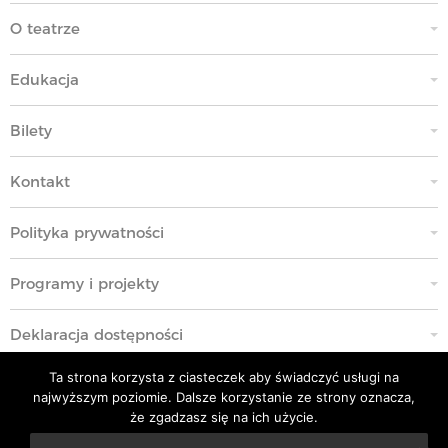
O teatrze
Edukacja
Bilety
Kontakt
Polityka prywatności
Programy i projekty
Deklaracja dostępności
Ta strona korzysta z ciasteczek aby świadczyć usługi na
Standardy Ochrony Małoletnich
najwyższym poziomie. Dalsze korzystanie ze strony oznacza,
że zgadzasz się na ich użycie.
Polityka przeciwko molestowaniu w miejscu pracy