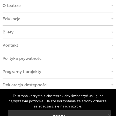
O teatrze
Edukacja
Bilety
Kontakt
Polityka prywatności
Programy i projekty
Deklaracja dostępności
Ta strona korzysta z ciasteczek aby świadczyć usługi na
Standardy Ochrony Małoletnich
najwyższym poziomie. Dalsze korzystanie ze strony oznacza,
że zgadzasz się na ich użycie.
Polityka przeciwko molestowaniu w miejscu pracy