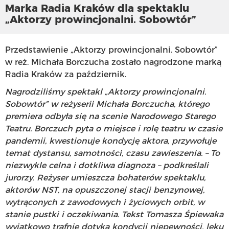
Marka Radia Kraków dla spektaklu
„Aktorzy prowincjonalni. Sobowtór”
Przedstawienie „Aktorzy prowincjonalni. Sobowtór”
w reż. Michała Borczucha zostało nagrodzone marką
Radia Kraków za październik.
Nagrodziliśmy spektakl „Aktorzy prowincjonalni.
Sobowtór” w reżyserii Michała Borczucha, którego
premiera odbyła się na scenie Narodowego Starego
Teatru. Borczuch pyta o miejsce i rolę teatru w czasie
pandemii, kwestionuje kondycję aktora, przywołuje
temat dystansu, samotności, czasu zawieszenia. – To
niezwykle celna i dotkliwa diagnoza – podkreślali
jurorzy. Reżyser umieszcza bohaterów spektaklu,
aktorów NST, na opuszczonej stacji benzynowej,
wytrąconych z zawodowych i życiowych orbit, w
stanie pustki i oczekiwania. Tekst Tomasza Śpiewaka
wyjątkowo trafnie dotyka kondycji niepewności, lęku