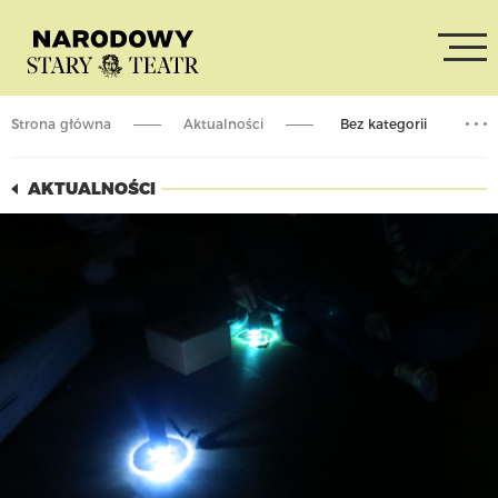
Strona główna
Aktualności
Bez kategorii
Luty: Warsztat dla dzieci / spektakl dla rodziców
AKTUALNOŚCI