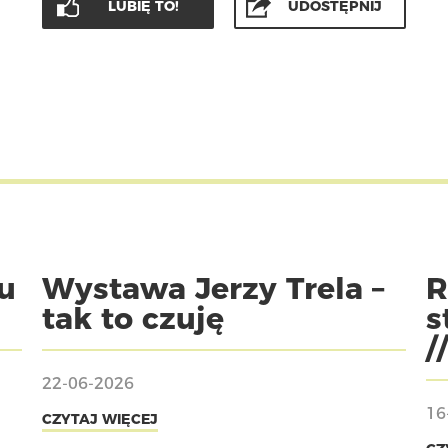
LUBIĘ TO!
UDOSTĘPNIJ
u
Wystawa Jerzy Trela –
R
tak to czuję
s
/
22-06-2026
16
CZYTAJ WIĘCEJ