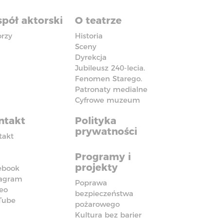
pół aktorski
O teatrze
orzy
Historia
Sceny
Dyrekcja
Jubileusz 240-lecia.
Fenomen Starego.
Patronaty medialne
Cyfrowe muzeum
ntakt
Polityka
prywatności
takt
Programy i
projekty
ebook
tagram
Poprawa
eo
bezpieczeństwa
Tube
pożarowego
Kultura bez barier