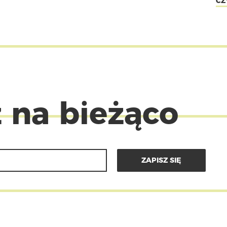
CZ
 na bieżąco