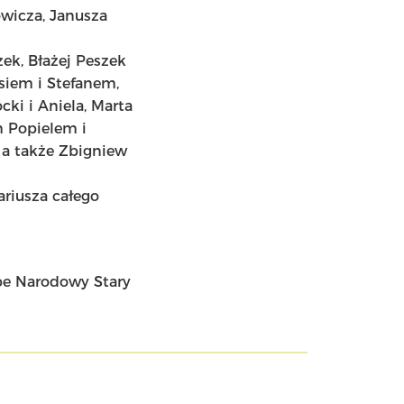
wicza, Janusza
zek, Błażej Peszek
siem i Stefanem,
cki i Aniela, Marta
m Popielem i
 a także Zbigniew
ariusza całego
be Narodowy Stary