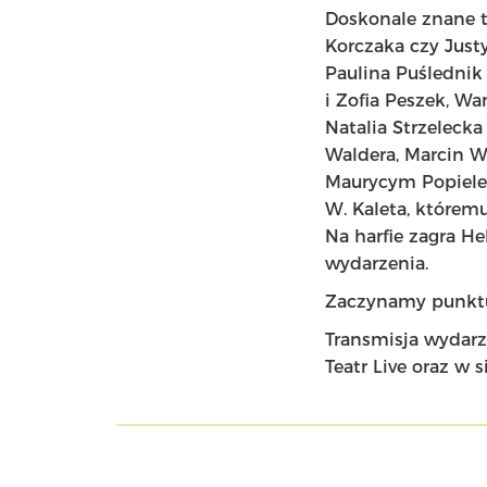
Doskonale znane t
Korczaka czy Justy
Paulina Puślednik 
i Zofia Peszek, W
Natalia Strzelecka
Waldera, Marcin W
Maurycym Popielem
W. Kaleta, któremu
Na harfie zagra H
wydarzenia.
Zaczynamy punktua
Transmisja wydarz
Teatr Live oraz w 