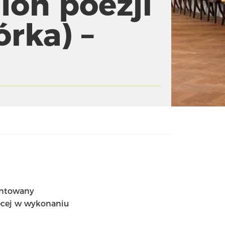
lon poezji
rka) –
entowany
ięcej w wykonaniu