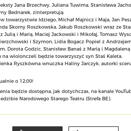
eksty Jana Brzechwy, Juliana Tuwima, Stanisława Jacho
ny Bednarek, zinterpretują:
w towarzystwie Idziego, Michał Majnicz i Maja, Jan Pes
anda Skorny Roszkowska, Jakub Roszkowski wraz ze Sta
 z Julią i Marią, Maciej Jackowski i Mikołaj, Tomasz Wyso
ierzchowski i Szymon, Lidia Bogacz Popiel z Andrzeje
, Dorota Godzic, Stanisław Banaś z Marią i Magdaleną
 na wiolonczeli będzie towarzyszyć syn Staś Kaleta.
elenka Ryszkówna wnuczka Haliny Jarczyk, autorki scen
lnie o 12:00!
enia będzie dostępna, jak dotychczas, na kanale YouTu
siedzibie Narodowego Starego Teatru (Strefa BE).