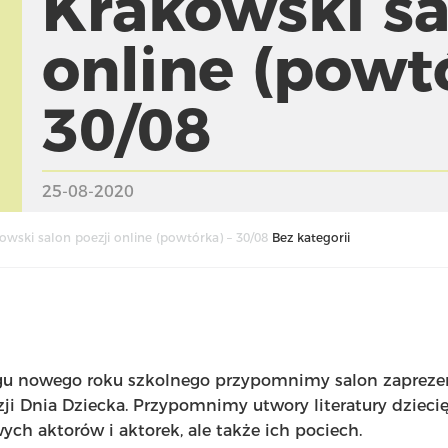
Krakowski sa
online (powtó
30/08
25-08-2020
owski salon poezji online (powtórka) – 30/08
Bez kategorii
ogu nowego roku szkolnego przypomnimy salon zaprez
ji Dnia Dziecka. Przypomnimy utwory literatury dziec
ch aktorów i aktorek, ale także ich pociech.