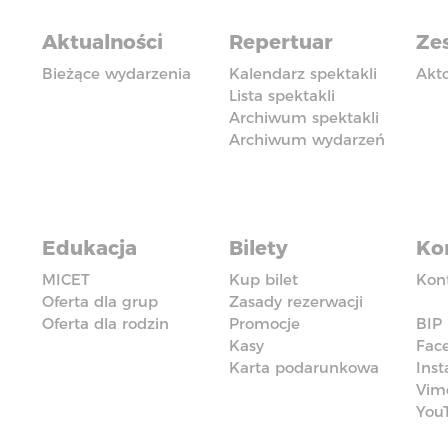
Aktualności
Repertuar
Zes
Bieżące wydarzenia
Kalendarz spektakli
Akt
Lista spektakli
Archiwum spektakli
Archiwum wydarzeń
Edukacja
Bilety
Ko
MICET
Kup bilet
Kon
Oferta dla grup
Zasady rezerwacji
Oferta dla rodzin
Promocje
BIP
Kasy
Fac
Karta podarunkowa
Ins
Vim
You