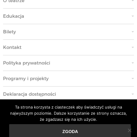
O teatrze
Edukacja
Bilety
Kontakt
Polityka prywatności
Programy i projekty
Deklaracja dostępności
Ta strona korzysta z ciasteczek aby świadczyć usługi na
Standardy Ochrony Małoletnich
najwyższym poziomie. Dalsze korzystanie ze strony oznacza,
że zgadzasz się na ich użycie.
Polityka przeciwko molestowaniu w miejscu pracy
ZGODA