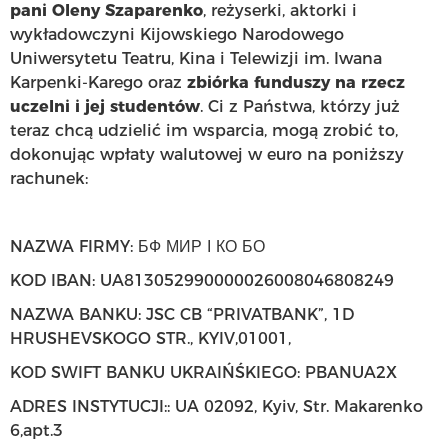
pani Oleny Szaparenko
, reżyserki, aktorki i
wykładowczyni Kijowskiego Narodowego
Uniwersytetu Teatru, Kina i Telewizji im. Iwana
Karpenki-Karego oraz
zbiórka funduszy na rzecz
uczelni i jej studentów
. Ci z Państwa, którzy już
teraz chcą udzielić im wsparcia, mogą zrobić to,
dokonując wpłaty walutowej w euro na poniższy
rachunek:
NAZWA FIRMY: БФ МИР І КО БО
KOD IBAN: UA813052990000026008046808249
NAZWA BANKU: JSC CB “PRIVATBANK”, 1D
HRUSHEVSKOGO STR., KYIV,01001,
KOD SWIFT BANKU UKRAIŃŚKIEGO: PBANUA2X
ADRES INSTYTUCJI:: UA 02092, Kyiv, Str. Makarenko
6,apt.3