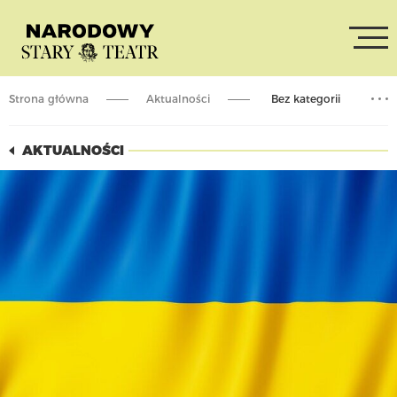
Strona główna
Aktualności
Bez kategorii
GŁOSY UKRAINY // Wieczór młodego kina ukraińskiego // vol. 2
AKTUALNOŚCI