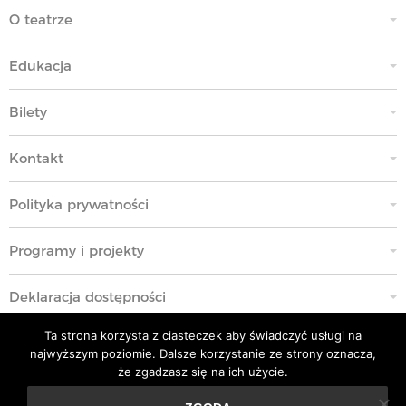
O teatrze
Edukacja
Bilety
Kontakt
Polityka prywatności
Programy i projekty
Deklaracja dostępności
Ta strona korzysta z ciasteczek aby świadczyć usługi na
Standardy Ochrony Małoletnich
najwyższym poziomie. Dalsze korzystanie ze strony oznacza,
że zgadzasz się na ich użycie.
Polityka przeciwko molestowaniu w miejscu pracy