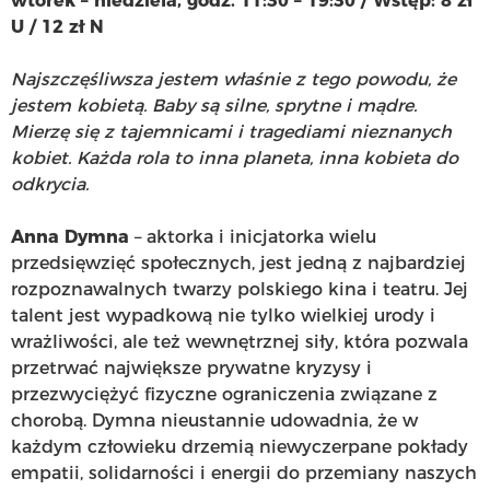
wtorek – niedziela, godz. 11:30 – 19:30 / Wstęp: 8 zł
U / 12 zł N
Najszczęśliwsza jestem właśnie z tego powodu, że
jestem kobietą. Baby są silne, sprytne i mądre.
Mierzę się z tajemnicami i tragediami nieznanych
kobiet. Każda rola to inna planeta, inna kobieta do
odkrycia.
Anna Dymna
– aktorka i inicjatorka wielu
przedsięwzięć społecznych, jest jedną z najbardziej
rozpoznawalnych twarzy polskiego kina i teatru. Jej
talent jest wypadkową nie tylko wielkiej urody i
wrażliwości, ale też wewnętrznej siły, która pozwala
przetrwać największe prywatne kryzysy i
przezwyciężyć fizyczne ograniczenia związane z
chorobą. Dymna nieustannie udowadnia, że w
każdym człowieku drzemią niewyczerpane pokłady
empatii, solidarności i energii do przemiany naszych