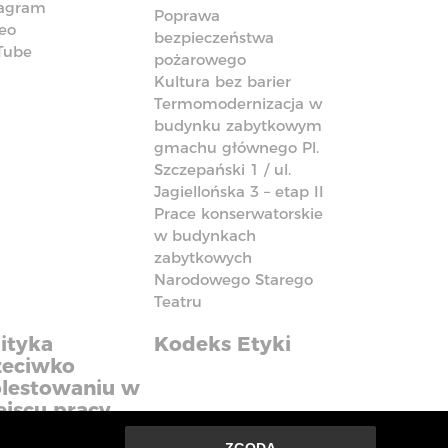
tagram
Poprawa
eo
bezpieczeństwa
Tube
pożarowego
Kultura bez barier
Termomodernizacja w
budynku zabytkowym
gmachu głównego Pl.
Szczepański 1 / ul.
Jagiellońska 3 – etap II
Prace konserwatorskie
w budynkach
zabytkowych
Narodowego Starego
Teatru
ityka
Kodeks Etyki
zeciwko
lestowaniu w
ejscu pracy