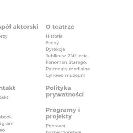
pół aktorski
O teatrze
orzy
Historia
Sceny
Dyrekcja
Jubileusz 240-lecia.
Fenomen Starego.
Patronaty medialne
Cyfrowe muzeum
ntakt
Polityka
prywatności
takt
Programy i
projekty
ebook
tagram
Poprawa
eo
bezpieczeństwa