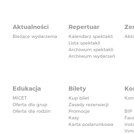
Aktualności
Repertuar
Zes
Bieżące wydarzenia
Kalendarz spektakli
Akt
Lista spektakli
Archiwum spektakli
Archiwum wydarzeń
Edukacja
Bilety
Ko
MICET
Kup bilet
Kon
Oferta dla grup
Zasady rezerwacji
Oferta dla rodzin
Promocje
BIP
Kasy
Fac
Karta podarunkowa
Ins
Vim