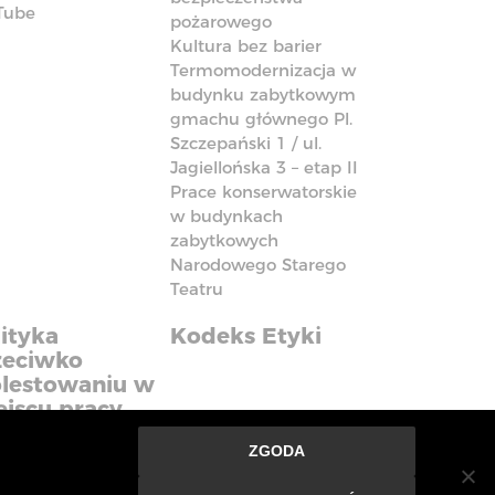
Tube
pożarowego
Kultura bez barier
Termomodernizacja w
budynku zabytkowym
gmachu głównego Pl.
Szczepański 1 / ul.
Jagiellońska 3 – etap II
Prace konserwatorskie
w budynkach
zabytkowych
Narodowego Starego
Teatru
ityka
Kodeks Etyki
zeciwko
lestowaniu w
ejscu pracy
ZGODA
nie ze strony oznacza, że