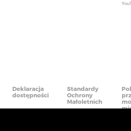
You
Deklaracja
Standardy
Pol
dostępności
Ochrony
pr
Małoletnich
mo
mi
iadczyć usługi na najwyższym poziomie. Dalsze korzysta