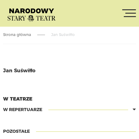
Strona główna
Jan Suświłło
Jan Suświłło
CZYTAJ WIĘCEJ
W TEATRZE
W REPERTUARZE
POZOSTAŁE