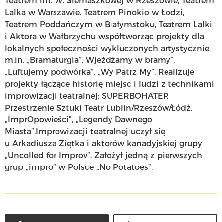
Teatrem im. W. Siemaszkowej w Rzeszowie, Teatrem
Lalka w Warszawie. Teatrem Pinokio w Łodzi,
Teatrem Poddańczym w Białymstoku, Teatrem Lalki
i Aktora w Wałbrzychu współtworząc projekty dla
lokalnych społeczności wykluczonych artystycznie
m.in. „Bramaturgia”, Wjeżdżamy w bramy”,
„Luftujemy podwórka”. „Wy Patrz My”. Realizuje
projekty łączące historię miejsc i ludzi z technikami
improwizacji teatralnej: SUPERBOHATER
Przestrzenie Sztuki Teatr Lublin/Rzeszów/Łódź.
„ImprOpowieści”, „Legendy Dawnego
Miasta”.Improwizacji teatralnej uczył się
u Arkadiusza Ziętka i aktorów kanadyjskiej grupy
„Uncolled for Improv”. Założył jedną z pierwszych
grup „impro” w Polsce „No Potatoes”.