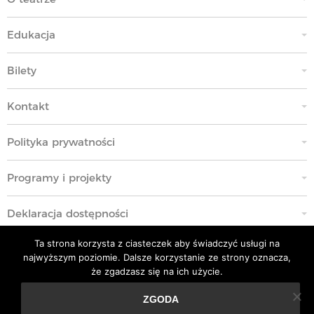
Edukacja
Bilety
Kontakt
Polityka prywatności
Programy i projekty
Deklaracja dostępności
Ta strona korzysta z ciasteczek aby świadczyć usługi na
Standardy Ochrony Małoletnich
najwyższym poziomie. Dalsze korzystanie ze strony oznacza,
że zgadzasz się na ich użycie.
Polityka przeciwko molestowaniu w miejscu pracy
ZGODA