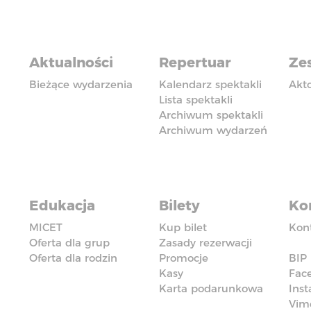
Aktualności
Repertuar
Zes
Bieżące wydarzenia
Kalendarz spektakli
Akt
Lista spektakli
Archiwum spektakli
Archiwum wydarzeń
Edukacja
Bilety
Ko
MICET
Kup bilet
Kon
Oferta dla grup
Zasady rezerwacji
Oferta dla rodzin
Promocje
BIP
Kasy
Fac
Karta podarunkowa
Ins
Vim