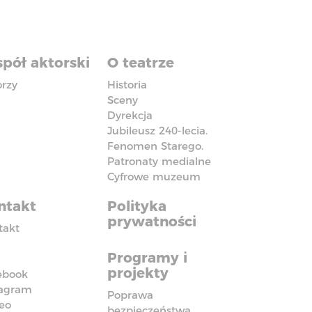
pół aktorski
O teatrze
orzy
Historia
Sceny
Dyrekcja
Jubileusz 240-lecia.
Fenomen Starego.
Patronaty medialne
Cyfrowe muzeum
ntakt
Polityka
prywatności
takt
Programy i
projekty
ebook
tagram
Poprawa
eo
bezpieczeństwa