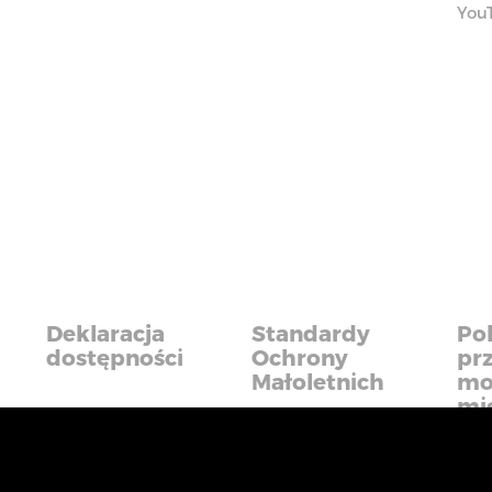
You
Deklaracja
Standardy
Pol
dostępności
Ochrony
pr
Małoletnich
mo
mi
iadczyć usługi na najwyższym poziomie. Dalsze korzysta