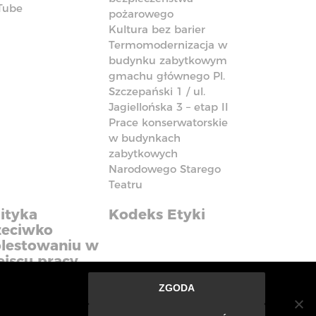
Tube
pożarowego
Kultura bez barier
Termomodernizacja w
budynku zabytkowym
gmachu głównego Pl.
Szczepański 1 / ul.
Jagiellońska 3 – etap II
Prace konserwatorskie
w budynkach
zabytkowych
Narodowego Starego
Teatru
ityka
Kodeks Etyki
zeciwko
lestowaniu w
ejscu pracy
ZGODA
nie ze strony oznacza, że