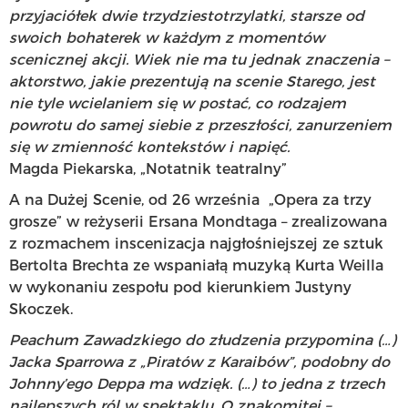
przyjaciółek dwie trzydziestotrzylatki, starsze od
swoich bohaterek w każdym z momentów
scenicznej akcji. Wiek nie ma tu jednak znaczenia –
aktorstwo, jakie prezentują na scenie Starego, jest
nie tyle wcielaniem się w postać, co rodzajem
powrotu do samej siebie z przeszłości, zanurzeniem
się w zmienność kontekstów i napięć.
Magda Piekarska, „Notatnik teatralny”
A na Dużej Scenie, od 26 września „Opera za trzy
grosze” w reżyserii Ersana Mondtaga – zrealizowana
z rozmachem inscenizacja najgłośniejszej ze sztuk
Bertolta Brechta ze wspaniałą muzyką Kurta Weilla
w wykonaniu zespołu pod kierunkiem Justyny
Skoczek.
Peachum Zawadzkiego do złudzenia przypomina (…)
Jacka Sparrowa z „Piratów z Karaibów”, podobny do
Johnny’ego Deppa ma wdzięk. (…) to jedna z trzech
najlepszych ról w spektaklu. O znakomitej –