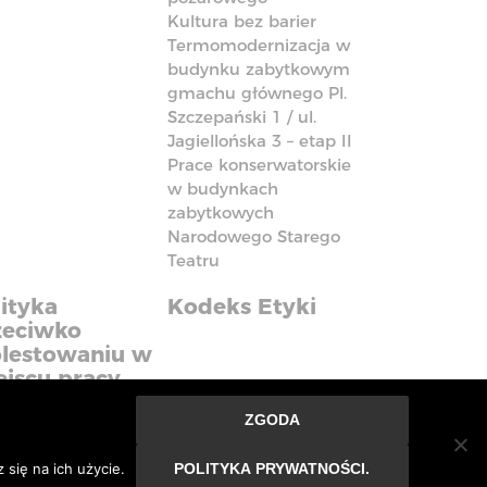
Kultura bez barier
Termomodernizacja w
budynku zabytkowym
gmachu głównego Pl.
Szczepański 1 / ul.
Jagiellońska 3 – etap II
Prace konserwatorskie
w budynkach
zabytkowych
Narodowego Starego
Teatru
ityka
Kodeks Etyki
zeciwko
lestowaniu w
ejscu pracy
ZGODA
nie ze strony oznacza, że
się na ich użycie.
POLITYKA PRYWATNOŚCI.