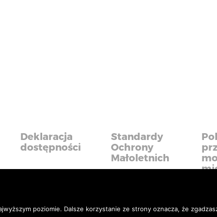
Deklaracja
Standardy
Pol
dostępności
Ochrony
pr
Małoletnich
mo
mi
iadczyć usługi na najwyższym poziomie. Dalsze korzysta
ajwyższym poziomie. Dalsze korzystanie ze strony oznacza, że zgadzasz 