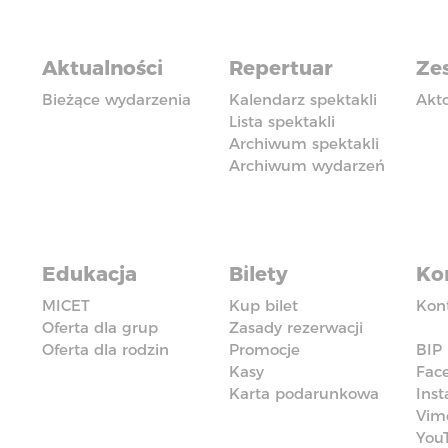
Aktualności
Repertuar
Zes
Bieżące wydarzenia
Kalendarz spektakli
Akt
Lista spektakli
Archiwum spektakli
Archiwum wydarzeń
Edukacja
Bilety
Ko
MICET
Kup bilet
Kon
Oferta dla grup
Zasady rezerwacji
Oferta dla rodzin
Promocje
BIP
Kasy
Fac
Karta podarunkowa
Ins
Vim
You