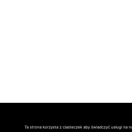
Ta strona korzysta z ciasteczek aby św
zgadzasz się na ich użycie.
Ta strona korzysta z ciasteczek aby świadczyć usługi na n