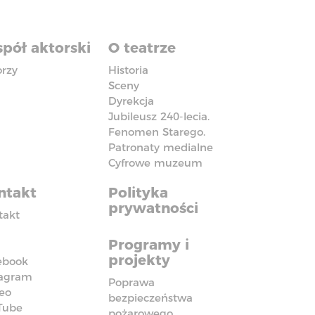
pół aktorski
O teatrze
orzy
Historia
Sceny
Dyrekcja
Jubileusz 240-lecia.
Fenomen Starego.
Patronaty medialne
Cyfrowe muzeum
ntakt
Polityka
prywatności
takt
Programy i
projekty
ebook
tagram
Poprawa
eo
bezpieczeństwa
Tube
pożarowego