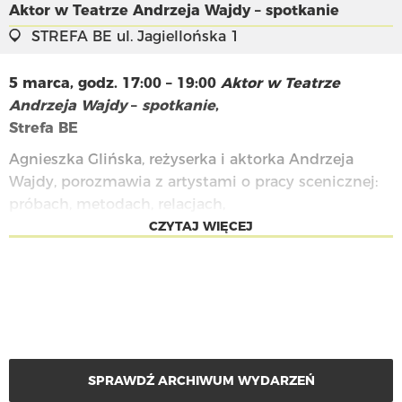
Aktor w Teatrze Andrzeja Wajdy – spotkanie
STREFA BE
ul. Jagiellońska 1
5 marca, godz. 17:00 – 19:00
Aktor w Teatrze
Andrzeja Wajdy
–
spotkanie
,
Strefa BE
Agnieszka Glińska, reżyserka i aktorka Andrzeja
Wajdy, porozmawia z artystami o pracy scenicznej:
próbach, metodach, relacjach,
emocjach i inscenizacjach.
CZYTAJ WIĘCEJ
SPRAWDŹ ARCHIWUM WYDARZEŃ